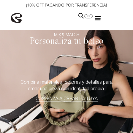
¡10% OFF PAGANDO POR TRANSFERENCIA!
MIX & MATCH
Personaliza tu bolso
Combina materiales, colores y detalles para
crear una pieza con identidad propia.
COMIENZA A CREAR LA TUYA